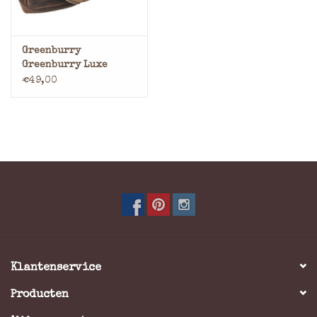
Greenburry
Greenburry Luxe
Leren Portemonnee
€49,00
met Rits – RFID
Bescherming
Klantenservice
Producten