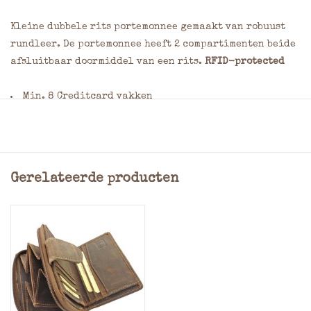
Kleine dubbele rits portemonnee gemaakt van robuust
rundleer. De portemonnee heeft 2 compartimenten beide
afsluitbaar doormiddel van een rits.
RFID-protected
Min. 8 Creditcard vakken
Kleingeld: Rits
Materiaal: Rundleer
Afmeting: = 9 x 11 x 3,5 cm (Hoogte x Breedte x Dikte)
Kleuren: Rood
Gerelateerde producten
* Bij de keuze voor het laten graveren van dit produkt
uw wensen aangeven bij opmerkingen in het
bestelformulier hier kunt u de plaats, afmeting (Max.
7,5 x 7,5 cm) en het soort lettertype aangeven.