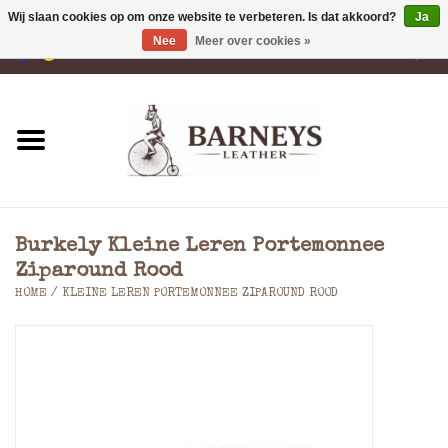
Wij slaan cookies op om onze website te verbeteren. Is dat akkoord?
Ja
Nee
Meer over cookies »
0 Artikelen - €0,00
Home
Portemonnees
Laptoptassen
Burkely Kleine Leren Portemonnee
Rugzakken
Ziparound Rood
HOME
/
KLEINE LEREN PORTEMONNEE ZIPAROUND ROOD
Schoudertassen
Tassen
Accessoires