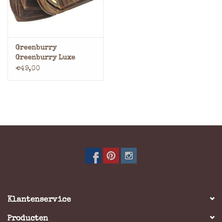
Greenburry
Greenburry Luxe
Leren Portemonnee
€49,00
met Rits – RFID
Bescherming
Klantenservice
Producten