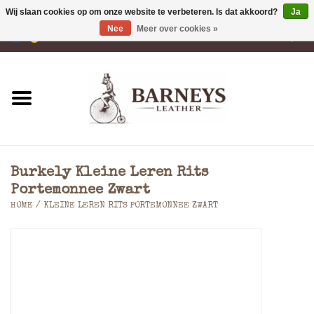
Wij slaan cookies op om onze website te verbeteren. Is dat akkoord?
Ja
Nee
Meer over cookies »
0 Artikelen - €0,00
Home
Portemonnees
Laptoptassen
Burkely Kleine Leren Rits
Rugzakken
Portemonnee Zwart
HOME
/
KLEINE LEREN RITS PORTEMONNEE ZWART
Schoudertassen
Tassen
Accessoires