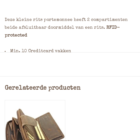
Deze kleine rits portemonnee heeft 2 compartimenten
beide afsluitbaar doormiddel van een rits.
RFID-
protected
Min. 10 Creditcard vakken
Kleingeld: Rits
Materiaal: Waxed Pull-Up leer
Afmeting: = 8 x 10 x 3 cm (Hoogte x Breedte x Dikte)
Kleuren: Zwart
Gerelateerde producten
Wilt u dit product laten graveren? Geef dan uw wensen
door in het opmerkingenveld van het bestelformulier.
Vermeld hierbij de gewenste plaats, de afmeting
(maximaal 7,5 x 7,5 cm) en het lettertype. Klik
hier
voor
een overzicht van veelgebruikte lettertypes en meer
informatie over graveren.