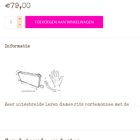
€79,00
+
TOEVOEGEN AAN WINKELWAGEN
-
Informatie
Zeer uitgebreide leren dames rits portemonnee met de
mogelijkheid extreem veel pasjes in op te bergen. Zeer
mooi afgewerkt en uitgevoerd in het ruige hunterleer,
voordeel van dit leersoort dat het door gebruik nog
mooier zal worden. Gehele portemonnee is dubbel