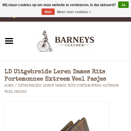
Wij slaan cookies op om onze website te verbeteren. Is dat akkoord?
Ja
Nee
Meer over cookies »
0 Artikelen - €0,00
Home
Portemonnees
Laptoptassen
LD Uitgebreide Leren Dames Rits
Rugzakken
Portemonnee Extreem Veel Pasjes
HOME
/
UITGEBREIDE LEREN DAMES RITS PORTEMONNEE EXTREEM
VEEL PASJES
Schoudertassen
Tassen
Accessoires