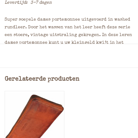
Levertijd:
3-7 dagen
Super soepele dames portemonnee uitgevoerd in washed
rundleer. Door het wassen van het leer heeft deze serie
een stoere, vintage uitstraling gekregen. In deze leren
dames portemonnee kunt u uw kleingeld kwijt in het
ritsvak op de achterzijde van deze portemonnee. Uw
papiergeld kunt u opbergen in het horizontale
steekvak.
Gerelateerde producten
2 Horizontale steekvakken voor briefgeld
Min. 10 pasjes
Kleingeld: Kleingeldbak afsluitbaar dmv rits
2 verticale steekvakken
Materiaal: Washed rundleer
Afmeting: = 10,0 x 18,0 cm (Hoogte x Breedte x Dikte)
Kleuren: Cognac, bruin of zwart