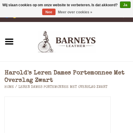
Wij slaan cookies op om onze website te verbeteren. Is dat akkoord?
Ja
Nee
Meer over cookies »
0 Artikelen - €0,00
Home
Portemonnees
Laptoptassen
Harold's Leren Dames Portemonnee Met
Rugzakken
Overslag Zwart
HOME
/
LEREN DAMES PORTEMONNEE MET OVERSLAG ZWART
Schoudertassen
Tassen
Accessoires