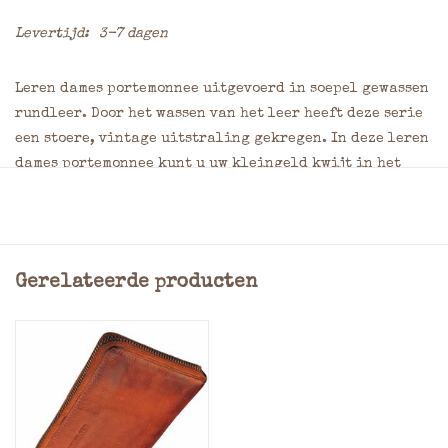
Levertijd:
3-7 dagen
Leren dames portemonnee uitgevoerd in soepel gewassen
rundleer. Door het wassen van het leer heeft deze serie
een stoere, vintage uitstraling gekregen. In deze leren
dames portemonnee kunt u uw kleingeld kwijt in het
ritsvak en uw papiergeld in 1 van de horizontale
steekvakken.
2 Horizontale steekvakken voor briefgeld
Gerelateerde producten
Min. 12 pasjes
Kleingeld: Kleingeldbak afsluitbaar dmv rits
2 verticale steekvakken
Materiaal: Washed rundleer
Afmeting: = 11,0 x 19,0 x 2,0 cm (Hoogte x Breedte x
Dikte)
Kleuren: Cognac, bruin, zwart of groen