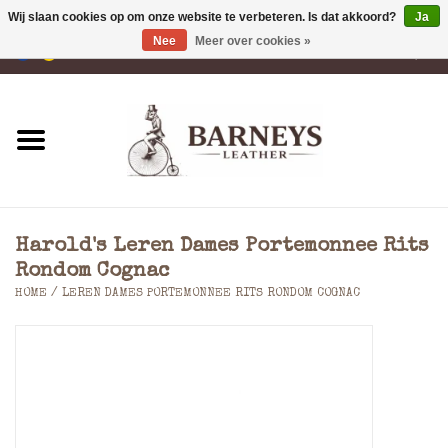
Wij slaan cookies op om onze website te verbeteren. Is dat akkoord?
Ja
Nee
Meer over cookies »
0 Artikelen - €0,00
Home
Portemonnees
Laptoptassen
Harold's Leren Dames Portemonnee Rits
Rugzakken
Rondom Cognac
HOME
/
LEREN DAMES PORTEMONNEE RITS RONDOM COGNAC
Schoudertassen
Tassen
Accessoires