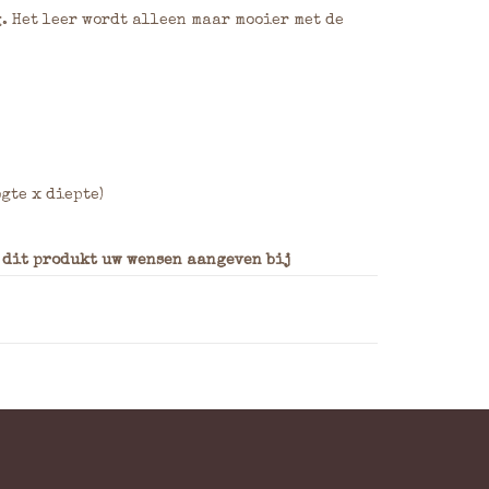
. Het leer wordt alleen maar mooier met de
ogte x diepte)
n dit produkt uw wensen aangeven bij
kunt u de plaats, afmeting en het soort
ntwerp deze graag meesturen per mail. Voor
itialen groter dan 15 x 15 cm kunnen wij u
 hier voor een hand gebrand voorbeeld.