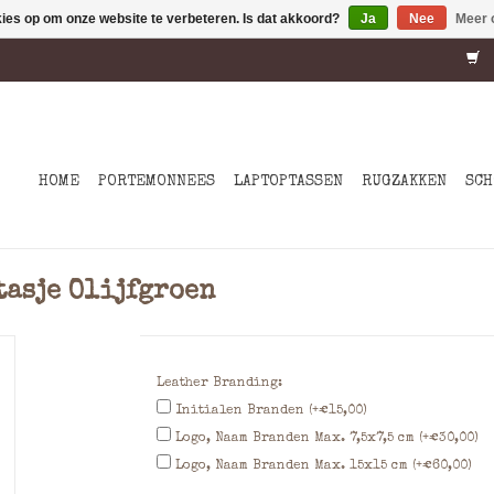
kies op om onze website te verbeteren. Is dat akkoord?
Ja
Nee
Meer 
HOME
PORTEMONNEES
LAPTOPTASSEN
RUGZAKKEN
SCH
tasje Olijfgroen
Leather Branding:
Initialen Branden (+€15,00)
Logo, Naam Branden Max. 7,5x7,5 cm (+€30,00)
Logo, Naam Branden Max. 15x15 cm (+€60,00)