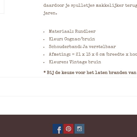
daardoor je spulletjes makkelijker terug
jaren.
Materiaal: Rundleer
Kleur: Cognac/bruin
Schouderband: Ja verstelbaar
Afmeting: = 21 x 15 x 6 cm (breedte x ho
Kleuren: Vintage bruin
* Bij de keuze voor het laten branden va
opmerkingen in het bestelformulier hier 
lettertype aangeven. Bij logo of eigen o
prijzen van eigen ontwerpen, namen of in
telefonisch of per mail informeren. Klik