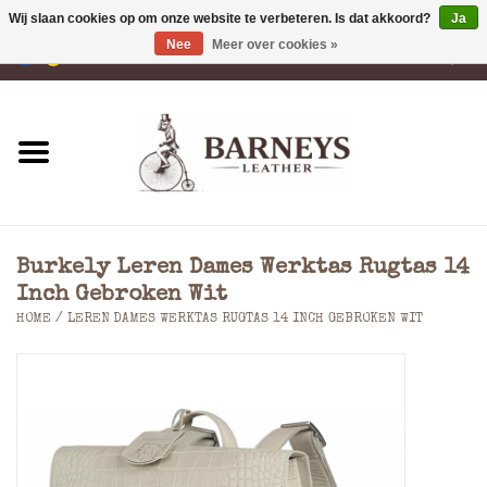
Wij slaan cookies op om onze website te verbeteren. Is dat akkoord?
Ja
Nee
Meer over cookies »
0 Artikelen - €0,00
Home
Portemonnees
Laptoptassen
Burkely Leren Dames Werktas Rugtas 14
Rugzakken
Inch Gebroken Wit
HOME
/
LEREN DAMES WERKTAS RUGTAS 14 INCH GEBROKEN WIT
Schoudertassen
Tassen
Accessoires