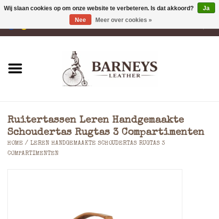
Wij slaan cookies op om onze website te verbeteren. Is dat akkoord?
Ja
Nee
Meer over cookies »
0 Artikelen - €0,00
Home
Portemonnees
Laptoptassen
Ruitertassen Leren Handgemaakte
Rugzakken
Schoudertas Rugtas 3 Compartimenten
HOME
/
LEREN HANDGEMAAKTE SCHOUDERTAS RUGTAS 3
COMPARTIMENTEN
Schoudertassen
Tassen
Accessoires