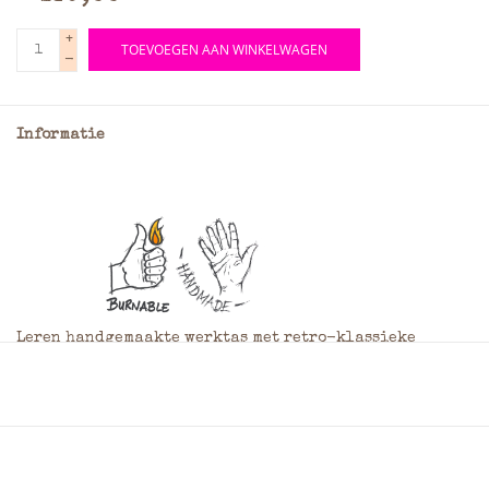
+
TOEVOEGEN AAN WINKELWAGEN
-
Informatie
Leren handgemaakte werktas met retro-klassieke
uitstraling, deze leren werktas is zowel als
schoudertas of als rugtas te gebruiken. De tas heeft een
3 grote hoofdvakken, 2 smallere ritsvakken en 2 ruime
steekvakken voorop, het geheel is af te sluiten dmv een
overslag met steekgespen.