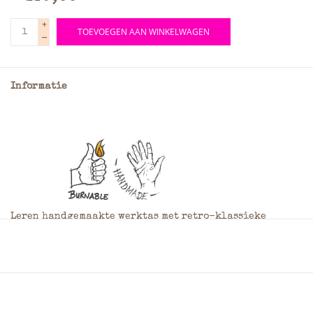
+
TOEVOEGEN AAN WINKELWAGEN
-
Informatie
Leren handgemaakte werktas met retro-klassieke
uitstraling, deze leren werktas is zowel als
schoudertas of als rugtas te gebruiken. De tas heeft een
3 grote hoofdvakken, 2 smallere ritsvakken en 2 ruime
steekvakken voorop, het geheel is af te sluiten dmv een
overslag met steekgespen.