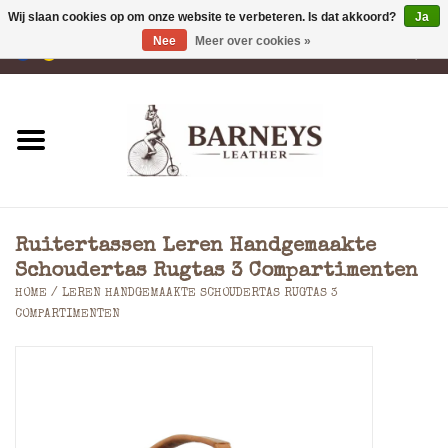
Wij slaan cookies op om onze website te verbeteren. Is dat akkoord?
Ja
Nee
Meer over cookies »
0 Artikelen - €0,00
Home
Portemonnees
Laptoptassen
Ruitertassen Leren Handgemaakte
Rugzakken
Schoudertas Rugtas 3 Compartimenten
HOME
/
LEREN HANDGEMAAKTE SCHOUDERTAS RUGTAS 3
COMPARTIMENTEN
Schoudertassen
Tassen
Accessoires