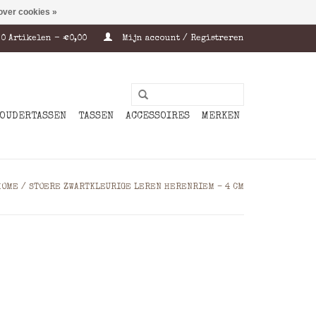
over cookies »
0 Artikelen - €0,00
Mijn account / Registreren
OUDERTASSEN
TASSEN
ACCESSOIRES
MERKEN
HOME
/
STOERE ZWARTKLEURIGE LEREN HERENRIEM – 4 CM