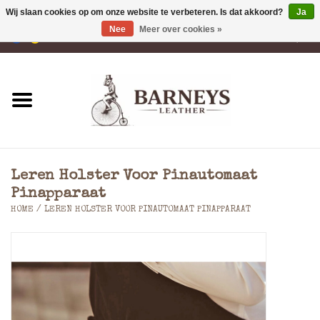
Wij slaan cookies op om onze website te verbeteren. Is dat akkoord?
Ja
Nee
Meer over cookies »
0 Artikelen - €0,00
Home
Portemonnees
Laptoptassen
Leren Holster Voor Pinautomaat
Rugzakken
Pinapparaat
HOME
/
LEREN HOLSTER VOOR PINAUTOMAAT PINAPPARAAT
Schoudertassen
Tassen
Accessoires