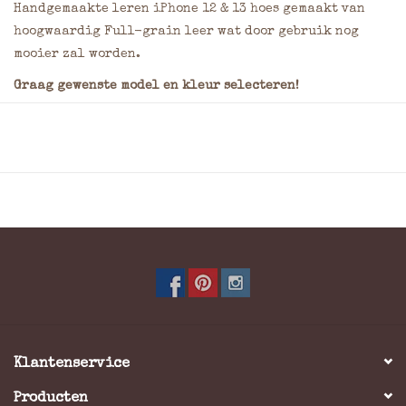
Handgemaakte leren iPhone 12 & 13 hoes gemaakt van
hoogwaardig Full-grain leer wat door gebruik nog
mooier zal worden.
Graag gewenste model en kleur selecteren!
Zachte satijnachtige voering
Camera en flitser optimaal bruikbaar door ruime
uitsparing
Belangrijke knoppen en poorten blijven bruikbaar
met hoesje
Afwerking van hoge kwaliteit door superieure
stiksel techniek
Biedt optimale bescherming tegen val-, kras- en
stootschade
Door interne magneet sluit de case uitstekend,
zonder externe strap
Voorzien van een uitsparing voor de luidspreker,
Klantenservice
waardoor je ook met gesloten case kunt bellen
Producten
Camera en flitser optimaal bruikbaar door ruime