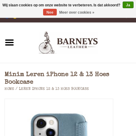
Wij slaan cookies op om onze website te verbeteren. Is dat akkoord?
Ja
Nee
Meer over cookies »
0 Artikelen - €0,00
Home
Portemonnees
Laptoptassen
Minim Leren iPhone 12 & 13 Hoes
Rugzakken
Bookcase
HOME
/
LEREN IPHONE 12 & 13 HOES BOOKCASE
Schoudertassen
Tassen
Accessoires