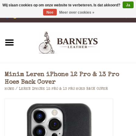
Wij slaan cookies op om onze website te verbeteren. Is dat akkoord?
Ja
Nee
Meer over cookies »
0 Artikelen - €0,00
Home
Portemonnees
Laptoptassen
Minim Leren iPhone 12 Pro & 13 Pro
Rugzakken
Hoes Back Cover
HOME
/
LEREN IPHONE 12 PRO & 13 PRO HOES BACK COVER
Schoudertassen
Tassen
Accessoires