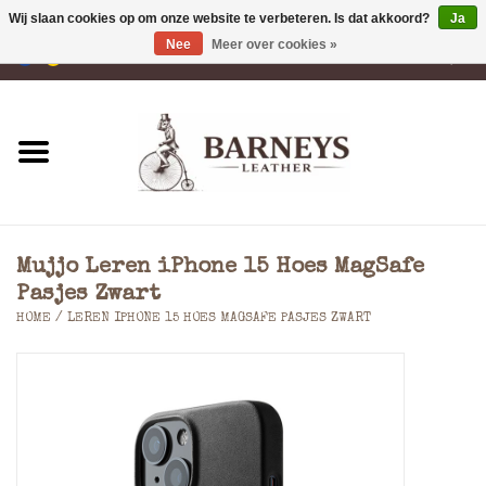
Wij slaan cookies op om onze website te verbeteren. Is dat akkoord?
Ja
Nee
Meer over cookies »
0 Artikelen - €0,00
Home
Portemonnees
Laptoptassen
Mujjo Leren iPhone 15 Hoes MagSafe
Rugzakken
Pasjes Zwart
HOME
/
LEREN IPHONE 15 HOES MAGSAFE PASJES ZWART
Schoudertassen
Tassen
Accessoires