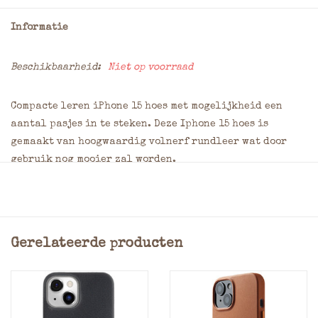
Informatie
Beschikbaarheid:
Niet op voorraad
Compacte leren iPhone 15 hoes met mogelijkheid een
aantal pasjes in te steken. Deze Iphone 15 hoes is
gemaakt van hoogwaardig volnerf rundleer wat door
gebruik nog mooier zal worden.
Leren rand komt 1 mm boven rand van het scherm uit
voor optimale bescherming
MagSafe
Gerelateerde producten
Zachte satijnachtige voering
Metalen knoppen voor extra klik- en
reactievermogen
2 of 3 pasjes