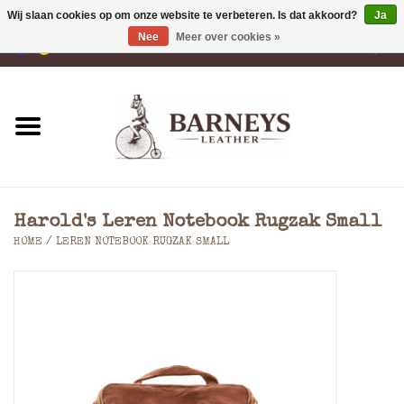
Wij slaan cookies op om onze website te verbeteren. Is dat akkoord?
Ja
Nee
Meer over cookies »
0 Artikelen - €0,00
Home
Portemonnees
Laptoptassen
Harold's Leren Notebook Rugzak Small
Rugzakken
HOME
/
LEREN NOTEBOOK RUGZAK SMALL
Schoudertassen
Tassen
Accessoires