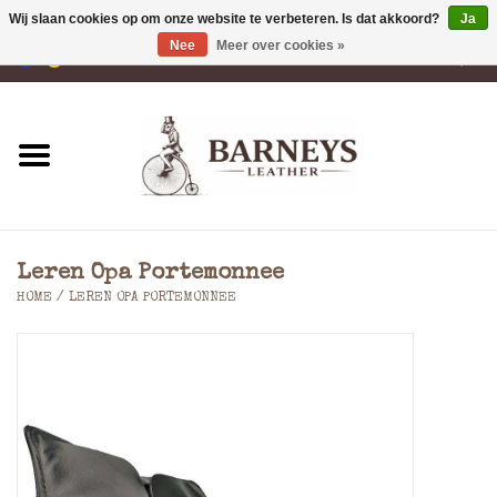
Wij slaan cookies op om onze website te verbeteren. Is dat akkoord?
Ja
Nee
Meer over cookies »
0 Artikelen - €0,00
Home
Portemonnees
Laptoptassen
Leren Opa Portemonnee
Rugzakken
HOME
/
LEREN OPA PORTEMONNEE
Schoudertassen
Tassen
Accessoires