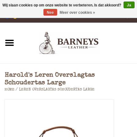
Wij slaan cookies op om onze website te verbeteren. Is dat akkoord?
Ja
Nee
Meer over cookies »
0 Artikelen - €0,00
Home
Portemonnees
Laptoptassen
Harold's Leren Overslagtas
Rugzakken
Schoudertas Large
HOME
/
LEREN OVERSLAGTAS SCHOUDERTAS LARGE
Schoudertassen
Tassen
Accessoires