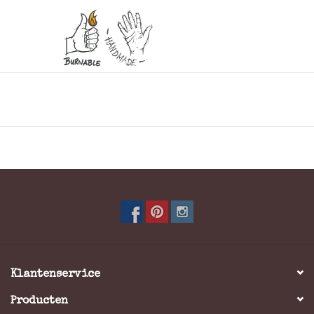
Stoere overslagtas gemaakt van robuust, geolied en
gewaxt rundleer wat door gebruik nog mooier zal
worden. Flappen bovenaan de overslag voorkomt het
inregenen in de tas.
Groot A4 voorvak voozien van mobielvak en
pennenlussen.
Hoofdvak groot genoeg voor een middelgrote ordner
Laptopvak (38 x 25cm)
Kleur: Bruin
Schouderband: Schouderband
Klantenservice
Afmeting: = 40 x 30 x 10 cm (BxHxD)
Producten