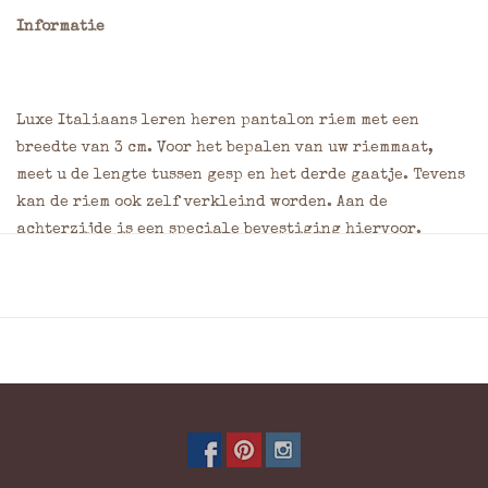
Informatie
Luxe Italiaans leren heren pantalon riem met een
breedte van 3 cm. Voor het bepalen van uw riemmaat,
meet u de lengte tussen gesp en het derde gaatje. Tevens
kan de riem ook zelf verkleind worden. Aan de
achterzijde is een speciale bevestiging hiervoor.
Materiaal: Leder
Kleur: Bruin
Breedte: 3 cm
Wilt u dit product laten graveren? Geef dan uw wensen
door in het opmerkingenveld van het bestelformulier.
Vermeld hierbij de gewenste plaats, de afmeting
(maximaal 7,5 x 7,5 cm) en het lettertype. Klik
hier
voor