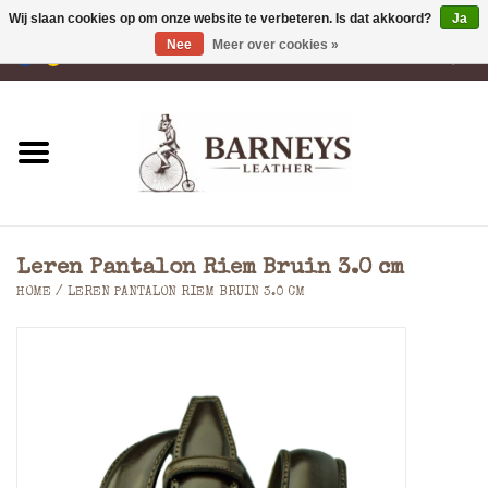
Wij slaan cookies op om onze website te verbeteren. Is dat akkoord?
Ja
Nee
Meer over cookies »
0 Artikelen - €0,00
Home
Portemonnees
Laptoptassen
Leren Pantalon Riem Bruin 3.0 cm
Rugzakken
HOME
/
LEREN PANTALON RIEM BRUIN 3.0 CM
Schoudertassen
Tassen
Accessoires