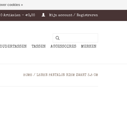
over cookies »
0 Artikelen - €0,00
Mijn account / Registreren
OUDERTASSEN
TASSEN
ACCESSOIRES
MERKEN
HOME
/
LEREN PANTALON RIEM ZWART 3.5 CM