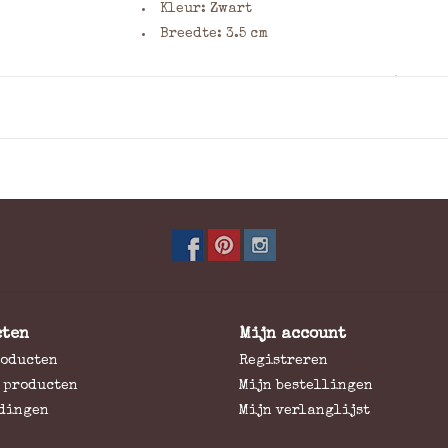
Kleur: Zwart
Breedte: 3.5 cm
Wilt u dit product laten graveren? Geef
van het bestelformulier. Vermeld hierbij
7,5 x 7,5 cm) en het lettertype. Klik
hier
v
lettertypes en meer informatie over grav
cten
Mijn account
roducten
Registreren
 producten
Mijn bestellingen
dingen
Mijn verlanglijst