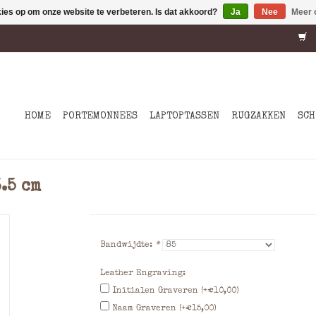
kies op om onze website te verbeteren. Is dat akkoord?
Ja
Nee
Meer 
HOME
PORTEMONNEES
LAPTOPTASSEN
RUGZAKKEN
SCH
.5 cm
Bandwijdte:
*
Leather Engraving:
Initialen Graveren (+€10,00)
Naam Graveren (+€15,00)