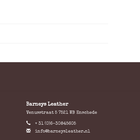
 dan uw wensen door in het opmerkingenveld
 de gewenste plaats, de afmeting (maximaal
oor een overzicht van veelgebruikte
eren.
Barneys Leather
Venusstraat 5 7521 WB Enschede
+ 31 (0)6-30845605
info@barneysleather.nl