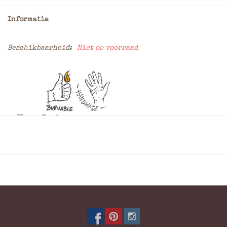
Informatie
Beschikbaarheid:
Niet op voorraad
Kleur: Bruin
Materiaal: Hunter
Schouderband: Verstelbare rugbanden
Afmeting: = 25 x 32,5 x 7 cm (BxHxD)
* Bij de keuze voor het laten branden van dit produkt uw
wensen aangeven bij opmerkingen in het
bestelformulier hier kunt u de plaats, afmeting en het