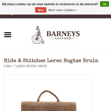
Wij slaan cookies op om onze website te verbeteren. Is dat akkoord?
Ja
Nee
Meer over cookies »
0 Artikelen - €0,00
Home
Portemonnees
Laptoptassen
Hide & Stitches Leren Rugtas Bruin
Rugzakken
HOME
/
LEREN RUGTAS BRUIN
Schoudertassen
Tassen
Accessoires