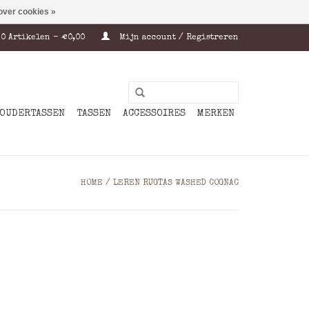
over cookies »
0 Artikelen - €0,00
Mijn account / Registreren
OUDERTASSEN
TASSEN
ACCESSOIRES
MERKEN
HOME
/
LEREN RUGTAS WASHED COGNAC