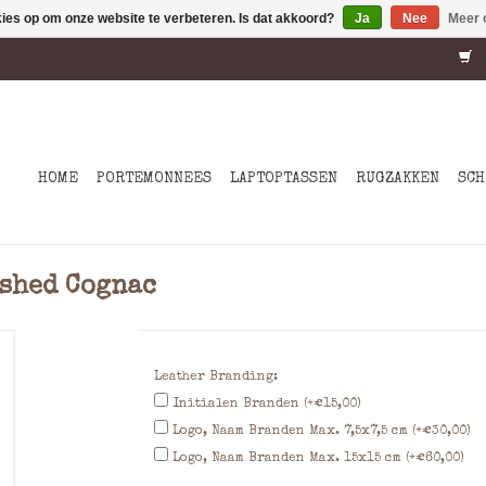
kies op om onze website te verbeteren. Is dat akkoord?
Ja
Nee
Meer 
HOME
PORTEMONNEES
LAPTOPTASSEN
RUGZAKKEN
SCH
ashed Cognac
Leather Branding:
Initialen Branden (+€15,00)
Logo, Naam Branden Max. 7,5x7,5 cm (+€30,00)
Logo, Naam Branden Max. 15x15 cm (+€60,00)