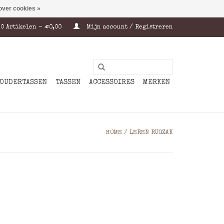
over cookies »
0 Artikelen - €0,00
Mijn account / Registreren
OUDERTASSEN
TASSEN
ACCESSOIRES
MERKEN
HOME
/
LEREN RUGZAK