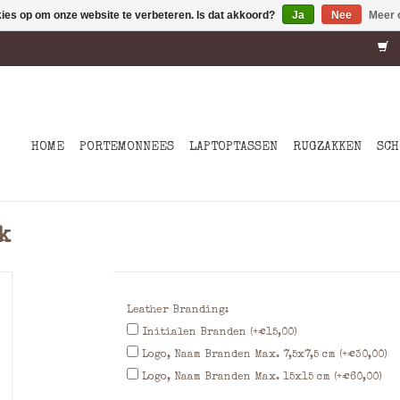
kies op om onze website te verbeteren. Is dat akkoord?
Ja
Nee
Meer 
HOME
PORTEMONNEES
LAPTOPTASSEN
RUGZAKKEN
SCH
k
Leather Branding:
Initialen Branden (+€15,00)
Logo, Naam Branden Max. 7,5x7,5 cm (+€30,00)
Logo, Naam Branden Max. 15x15 cm (+€60,00)