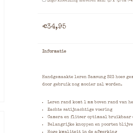
Logo/Afbeelding Graveren Max. 7,5 x 7,5 cm (+€
€34,95
Informatie
Handgemaakte leren Samsung S23 hoes ge
door gebruik nog mooier zal worden.
Leren rand komt 1 mm boven rand van h
Zachte satijnachtige voering
Camera en flitser optimaal bruikbaar
Belangrijke knoppen en poorten blijve
Hoge kwaliteit in de afwerking