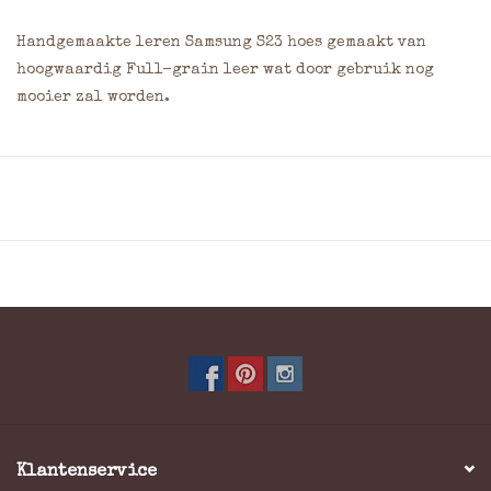
Handgemaakte leren Samsung S23 hoes gemaakt van
hoogwaardig Full-grain leer wat door gebruik nog
mooier zal worden.
Leren rand komt 1 mm boven rand van het scherm uit
voor optimale bescherming
Zachte satijnachtige voering
Camera en flitser optimaal bruikbaar door ruime
uitsparing
Belangrijke knoppen en poorten blijven bruikbaar
met hoesje
Hoge kwaliteit in de afwerking
De case biedt de achterkant van het toestel
bescherming tegen val-, kras- en stootschade
Kleuren: Cognac
Klantenservice