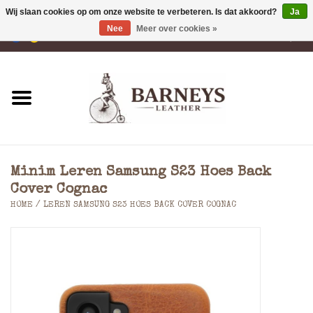
Wij slaan cookies op om onze website te verbeteren. Is dat akkoord?
Ja
Nee
Meer over cookies »
0 Artikelen - €0,00
Home
Portemonnees
Laptoptassen
Minim Leren Samsung S23 Hoes Back
Rugzakken
Cover Cognac
HOME
/
LEREN SAMSUNG S23 HOES BACK COVER COGNAC
Schoudertassen
Tassen
Accessoires