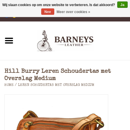
Wij slaan cookies op om onze website te verbeteren. Is dat akkoord?
Ja
Nee
Meer over cookies »
0 Artikelen - €0,00
Home
Portemonnees
Laptoptassen
Hill Burry Leren Schoudertas met
Rugzakken
Overslag Medium
HOME
/
LEREN SCHOUDERTAS MET OVERSLAG MEDIUM
Schoudertassen
Tassen
Accessoires