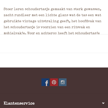
Stoer leren schoudertasje gemaakt van sterk gewassen,
zacht rundleer met een lichte glans wat de tas een wat
gebruikte vintage uitstraling geeft, het hoofdvak van
het schoudertasje is voorzien van een ritsvak en
mobielvakje. Voor en achterop heeft het schoudertasje
een ritsvak.
Materiaal: Washed rundleer
Kleur: Cognac
Verstelbare schouderband
Afmeting: = 20 x 23 x 9,5 cm (BxHxD)
* Bij de keuze voor het laten branden van dit produkt uw
wensen aangeven bij opmerkingen in het
bestelformulier hier kunt u de plaats, afmeting en het
Klantenservice
soort lettertype aangeven. Bij logo of eigen ontwerp