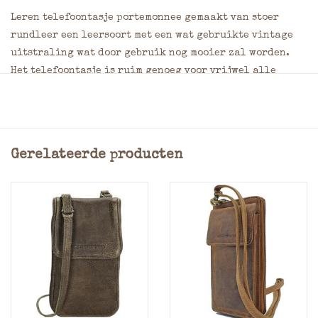
Leren telefoontasje portemonnee gemaakt van stoer
rundleer een leersoort met een wat gebruikte vintage
uitstraling wat door gebruik nog mooier zal worden.
Het telefoontasje is ruim genoeg voor vrijwel alle
mobiele telefoons, het telefoontasje heeft 1 hoofdvak
voor het opbergen van uw mobiel dit hoofdvak is af te
sluiten door een drukker (afmeting mobielvak ca. 9,0 x
17,0 x 2 cm). Het 2e hoofdvak met rits is te gebruiken als
Gerelateerde producten
portemonnee deze is voorzien van 2 horizontale
steekvakken voor uw papiergeld en 1 kleingeld ritsvak
er is ruimte voor minimaal 8 pasjesvakken. Het tasje
voor een mobiel is voorzien van een lange draagriem.
Materiaal: Vintage rundleer
Kleur: Bruin
Verstelbare schouderband
Afmeting: = 11 x 19 x 4 cm (BxHxD)