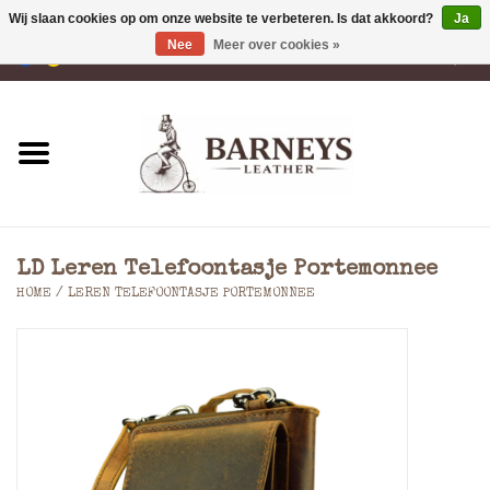
Wij slaan cookies op om onze website te verbeteren. Is dat akkoord?
Ja
Nee
Meer over cookies »
0 Artikelen - €0,00
Home
Portemonnees
Laptoptassen
LD Leren Telefoontasje Portemonnee
Rugzakken
HOME
/
LEREN TELEFOONTASJE PORTEMONNEE
Schoudertassen
Tassen
Accessoires