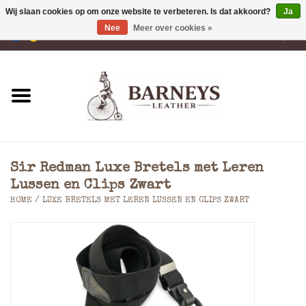
Wij slaan cookies op om onze website te verbeteren. Is dat akkoord?
Ja
Nee
Meer over cookies »
0 Artikelen - €0,00
Home
Portemonnees
Laptoptassen
Sir Redman Luxe Bretels met Leren
Rugzakken
Lussen en Clips Zwart
HOME
/
LUXE BRETELS MET LEREN LUSSEN EN CLIPS ZWART
Schoudertassen
Tassen
Accessoires