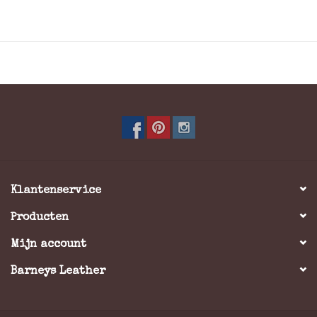
draad en een afstand bepaler om de knopen aan de
binnenkant van je broek te bevestigen, is het heel
eenvoudig om je bretels op de authentieke manier te
dragen. Ben je daar niet zo van? Gebruik dan de
hoogwaardige clips om deze aan je broekrand te
klemmen. Ze zijn nl. los van elkaar afneembaar. Gebruik
je de lussen niet? Bewaar ze dan in het blikje: handig
toch?
Kleur: Zwart
Klantenservice
Materiaal: elastiek band 92% polyester / 8%
elastodiene
Producten
Breedte: 3,5 cm
Mijn account
Lengte ca.: 130 cm (incl. lussen)
Clips 3, met echt lederen zwarte lussen
Barneys Leather