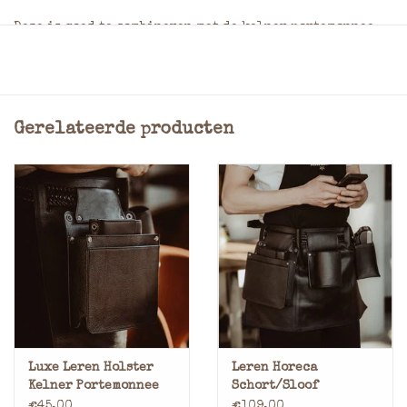
Deze is goed te combineren met de kelner portemonnee
holster en schort, deze vindt u hieronder.
4 ruime steekvakken voor papiergeld
Muntgeldhouder voor 2 euro munt, 1 euro munt, 50
eurocent munt, 20 eurocent munt, 10 eurocent munt en 5
Gerelateerde producten
eurocent munt. (Eurokit)
Materiaal: Leder
Afmeting: = 10,5 x 22,0 x 5,5 cm (Hoogte x Breedte x
Dikte)
Gratis Gravering van Jouw Bedrijfslogo
op Horeca Lederwaren!
Wil jij jouw horecazaak nét dat beetje extra
uitstraling geven? Profiteer nu van onze exclusieve
aanbieding:
gratis gravering van jouw bedrijfslogo of
Luxe Leren Holster
Leren Horeca
naam op al onze horeca lederwaren!
Kelner Portemonnee
Schort/Sloof
€45,00
€109,00