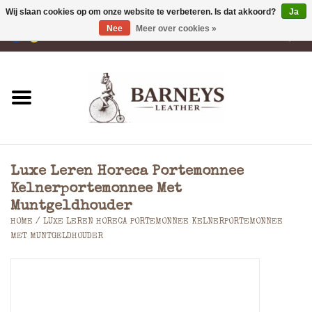
Wij slaan cookies op om onze website te verbeteren. Is dat akkoord?
Ja
Nee
Meer over cookies »
0 Artikelen - €0,00
Home
Portemonnees
Laptoptassen
Luxe Leren Horeca Portemonnee
Rugzakken
Kelnerportemonnee Met
Muntgeldhouder
HOME
/
LUXE LEREN HORECA PORTEMONNEE KELNERPORTEMONNEE
Schoudertassen
MET MUNTGELDHOUDER
Tassen
Accessoires