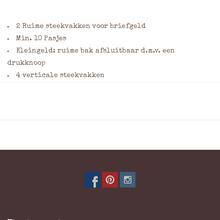
2 Ruime steekvakken voor briefgeld
Min. 10 Pasjes
Kleingeld: ruime bak afsluitbaar d.m.v. een
drukknoop
4 verticale steekvakken
Materiaal: Gewassen rundleer
Afmeting: = 14 x 10 x 2,5 cm (Hoogte x Breedte x Dikte)
Kleuren: Vintage Geel
Wilt u dit product laten graveren? Geef dan uw wensen
door in het opmerkingenveld van het bestelformulier.
Vermeld hierbij de gewenste plaats, de afmeting
(maximaal 7,5 x 7,5 cm) en het lettertype. Klik
hier
voor
een overzicht van veelgebruikte lettertypes en meer
informatie over graveren.