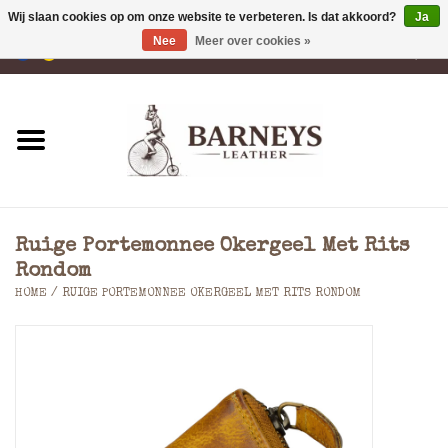
Wij slaan cookies op om onze website te verbeteren. Is dat akkoord?
Ja
Nee
Meer over cookies »
0 Artikelen - €0,00
Home
Portemonnees
Laptoptassen
Ruige Portemonnee Okergeel Met Rits
Rugzakken
Rondom
HOME
/
RUIGE PORTEMONNEE OKERGEEL MET RITS RONDOM
Schoudertassen
Tassen
Accessoires