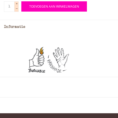
+
TOEVOEGEN AAN WINKELWAGEN
-
Informatie
Stoere rundleren schoudertas op A4 formaat, door het
gebruik van het wat vettige rundleder heeft deze
schoudertas een stoere vintage uitstraling heeft
gekregen.
Materiaal: Rundleer