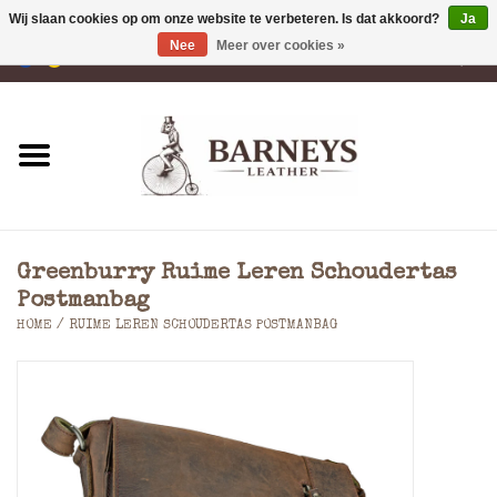
Wij slaan cookies op om onze website te verbeteren. Is dat akkoord?
Ja
Nee
Meer over cookies »
0 Artikelen - €0,00
Home
Portemonnees
Laptoptassen
Greenburry Ruime Leren Schoudertas
Rugzakken
Postmanbag
HOME
/
RUIME LEREN SCHOUDERTAS POSTMANBAG
Schoudertassen
Tassen
Accessoires