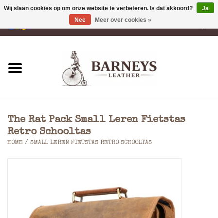
Wij slaan cookies op om onze website te verbeteren. Is dat akkoord?
Ja
Nee
Meer over cookies »
0 Artikelen - €0,00
Home
Portemonnees
Laptoptassen
The Rat Pack Small Leren Fietstas
Rugzakken
Retro Schooltas
HOME
/
SMALL LEREN FIETSTAS RETRO SCHOOLTAS
Schoudertassen
Tassen
Accessoires