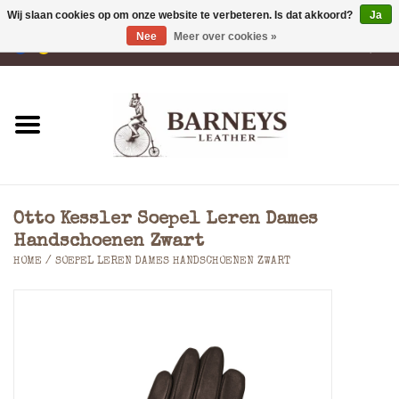
Wij slaan cookies op om onze website te verbeteren. Is dat akkoord?
Ja
Nee
Meer over cookies »
0 Artikelen - €0,00
Home
Portemonnees
Laptoptassen
Otto Kessler Soepel Leren Dames
Rugzakken
Handschoenen Zwart
HOME
/
SOEPEL LEREN DAMES HANDSCHOENEN ZWART
Schoudertassen
Tassen
Accessoires