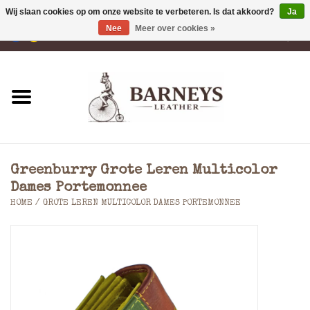
Wij slaan cookies op om onze website te verbeteren. Is dat akkoord?
Ja
Nee
Meer over cookies »
0 Artikelen - €0,00
Home
Portemonnees
Laptoptassen
Greenburry Grote Leren Multicolor
Rugzakken
Dames Portemonnee
HOME
/
GROTE LEREN MULTICOLOR DAMES PORTEMONNEE
Schoudertassen
Tassen
Accessoires