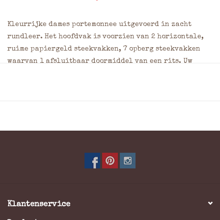
Kleurrijke dames portemonnee uitgevoerd in zacht
rundleer. Het hoofdvak is voorzien van 2 horizontale,
ruime papiergeld steekvakken, 7 opberg steekvakken
waarvan 1 afsluitbaar doormiddel van een rits. Uw
kleingeld bergt u op in het ruime in 2 verdeelde
ritsvak.
2 Ruime steekvakken voor briefgeld
Min. 15 pasjes
Kleingeld: 1 ruim ritsvak afsluitbaar d.m.v. een
duurzame rits.
Materiaal: Rundleer
Afmeting: = 10,5 x 17,05 x 4,0 cm (Hoogte x Breedte x
Dikte)
Kleuren: Multicolor
Klantenservice