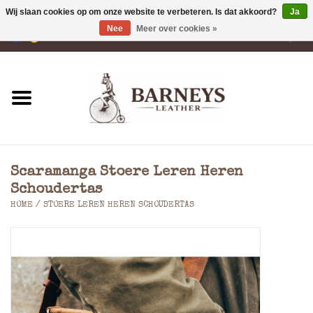
Wij slaan cookies op om onze website te verbeteren. Is dat akkoord?
Ja
Nee
Meer over cookies »
0 Artikelen - €0,00
Home
Portemonnees
Laptoptassen
Scaramanga Stoere Leren Heren
Rugzakken
Schoudertas
HOME
/
STOERE LEREN HEREN SCHOUDERTAS
Schoudertassen
Tassen
Accessoires