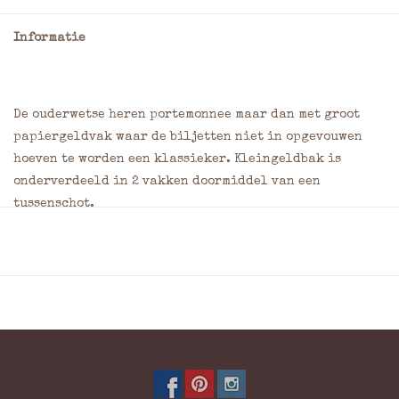
Informatie
De ouderwetse heren portemonnee maar dan met groot
papiergeldvak waar de biljetten niet in opgevouwen
hoeven te worden een klassieker. Kleingeldbak is
onderverdeeld in 2 vakken doormiddel van een
tussenschot.
2 Creditcard vakken
Word geleverd zonder handgebrand anker voor een
meerprijs van 15 euro zal deze gebrand worden (optie
initialen branden aanvinken)
2 Briefgeld vakken (Briefgeld steekt er niet
bovenuit)
Kleingeld: Kleingeldbak