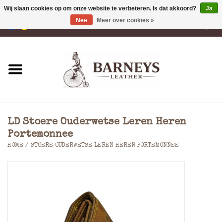
Wij slaan cookies op om onze website te verbeteren. Is dat akkoord?
Ja
Nee
Meer over cookies »
0 Artikelen - €0,00
Home
Portemonnees
Laptoptassen
LD Stoere Ouderwetse Leren Heren
Rugzakken
Portemonnee
HOME
/
STOERE OUDERWETSE LEREN HEREN PORTEMONNEE
Schoudertassen
Tassen
Accessoires