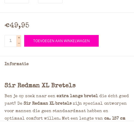
€49,95
+
TOEVOEGEN AAN WINKELWAGEN
-
Informatie
Sir Redman XL Bretels
Ben je op zoek naar een
extra lange bretel
die écht goed
past? De
Sir Redman XL bretels
zijn speciaal ontworpen
voor mannen die geen standaardmaat hebben en
optimaal comfort willen. Met een lengte van
ca. 157 cm
en een breedte van
3,5 cm
bieden deze bretels de
perfecte pasvorm en ondersteuning, zonder in te