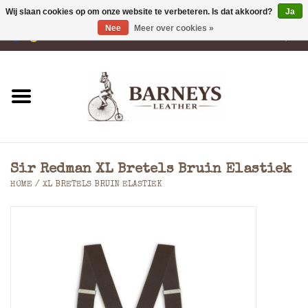
Wij slaan cookies op om onze website te verbeteren. Is dat akkoord?
Ja
Nee
Meer over cookies »
0 Artikelen - €0,00
Home
Portemonnees
Laptoptassen
Sir Redman XL Bretels Bruin Elastiek
Rugzakken
HOME
/
XL BRETELS BRUIN ELASTIEK
Schoudertassen
Tassen
Accessoires