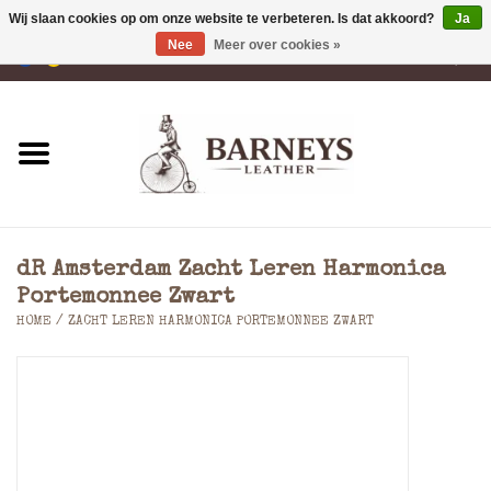
Wij slaan cookies op om onze website te verbeteren. Is dat akkoord?
Ja
Nee
Meer over cookies »
0 Artikelen - €0,00
Home
Portemonnees
Laptoptassen
dR Amsterdam Zacht Leren Harmonica
Rugzakken
Portemonnee Zwart
HOME
/
ZACHT LEREN HARMONICA PORTEMONNEE ZWART
Schoudertassen
Tassen
Accessoires