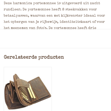
Deze harmonica portemonnee is uitgevoerd uit zacht
rundleer. De portemonnee heeft 8 steekvakken voor
betaalpassen, waarvan een met kijkvenster ideaal voor
het opbergen van je rijbewijs, identiteitskaart of voor
het meenemen van foto's. De portemonnee heeft drie
ruime steekvakken voor papiergeld en drie ritsvakken
voor muntgeld. Hiervan bevindt zich er een aan de
achterzijde van de portemonnee. Daarnaast bevat het
drie extra steekvakken voor meer opberggemak. In de
Gerelateerde producten
voering beschikt de portemonnee over een RFID
bescherming.
Dit met de hand gekleurde rundleder wordt voorzien
van een laagje was, dit zorgt voor een wat vintage look.
Ook worden de natuurlijke afwijkingen zoals
kleurverschil en insectenbeten hierdoor weer
zichtbaar, wat alleen de originaliteit en echtheid
onderstreept van dit unieke lederen product.