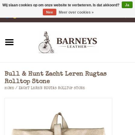
Wij slaan cookies op om onze website te verbeteren. Is dat akkoord?
Ja
Nee
Meer over cookies »
0 Artikelen - €0,00
Home
Portemonnees
Laptoptassen
Bull & Hunt Zacht Leren Rugtas
Rugzakken
Rolltop Stone
HOME
/
ZACHT LEREN RUGTAS ROLLTOP STONE
Schoudertassen
Tassen
Accessoires