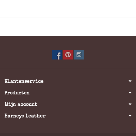
Materiaal: Washed rundleer
Kleur: Stone
Het ruime hoofdvak op A4 formaat is voorzien van een
gewatteerd laptopvak
Afmeting: = 34 x 38 x 12 cm (BxHxD)
Klantenservice
Producten
Mijn account
Barneys Leather