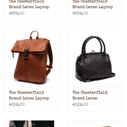
The Chesterfield
The Chesterfield
Brand Leren Laptop
Brand Leren Laptop
Rugtas Werktas Zwart
Rugtas Werktas Bruin
€259,00
€259,00
The Chesterfield
The Chesterfield
Brand Leren Laptop
Brand Leren
Rugtas Werktas
Schoudertas met
€259,00
€139,00
Cognac
Knipsluiting Zwart