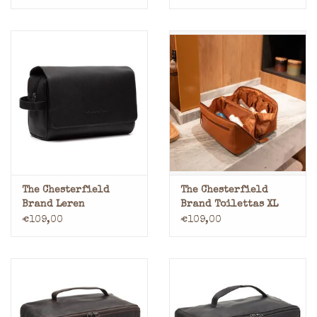
Ophanghaak Cognac
Ophanghaak Bruin
The Chesterfield
The Chesterfield
Brand Leren
Brand Toilettas XL
Toilettas met
Cognac Trevia
€109,00
€109,00
Ophanghaak Zwart