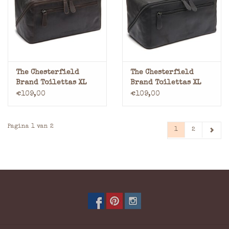
The Chesterfield
The Chesterfield
Brand Toilettas XL
Brand Toilettas XL
Bruin Trevia
Zwart Trevia
€109,00
€109,00
Pagina 1 van 2
1
2