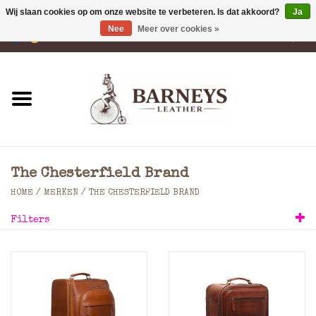
Wij slaan cookies op om onze website te verbeteren. Is dat akkoord?
Ja
Nee
Meer over cookies »
0 Artikelen - €0,00
Home
Portemonnees
Laptoptassen
The Chesterfield Brand
Rugzakken
HOME
/
MERKEN
/
THE CHESTERFIELD BRAND
Filters
Schoudertassen
Tassen
Accessoires