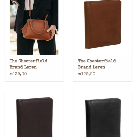
The Chesterfield
The Chesterfield
Brand Leren
Brand Leren
Schoudertas met
Schrijfmap
€139,00
€129,00
Knipsluiting Cognac
Documentenmap A4
Cognac