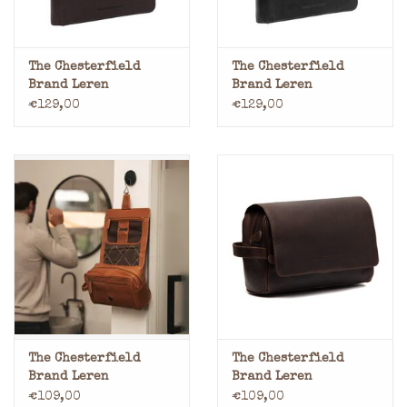
The Chesterfield
The Chesterfield
Brand Leren
Brand Leren
Schrijfmap
Schrijfmap
€129,00
€129,00
Documentenmap A4
Documentenmap A4
Bruin
Zwart
The Chesterfield
The Chesterfield
Brand Leren
Brand Leren
Toilettas met
Toilettas met
€109,00
€109,00