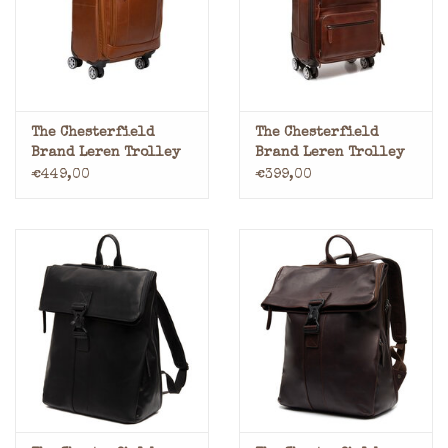
Merken
The Chesterfield
The Chesterfield
Brand Leren Trolley
Brand Leren Trolley
Handbagage
Cognac
€449,00
€399,00