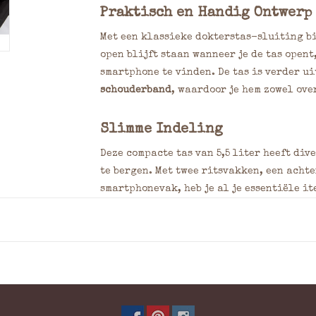
Praktisch en Handig Ontwerp
Met een klassieke dokterstas-sluiting b
open blijft staan wanneer je de tas opent,
smartphone te vinden. De tas is verder u
schouderband
, waardoor je hem zowel ove
Slimme Indeling
Deze compacte tas van 5,5 liter heeft div
te bergen. Met twee ritsvakken, een acht
smartphonevak, heb je al je essentiële i
zorgt de praktische
organizer
ervoor dat 
Duurzaam Wax Pull Up Leer
De tas is gemaakt van
Wax Pull Up leer
, e
waxbehandeling gemakkelijk te onderhou
eenvoudig wegwrijven, waardoor de tas ja