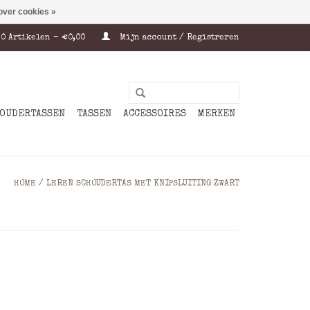
over cookies »
0 Artikelen - €0,00
Mijn account / Registreren
OUDERTASSEN
TASSEN
ACCESSOIRES
MERKEN
HOME
/
LEREN SCHOUDERTAS MET KNIPSLUITING ZWART