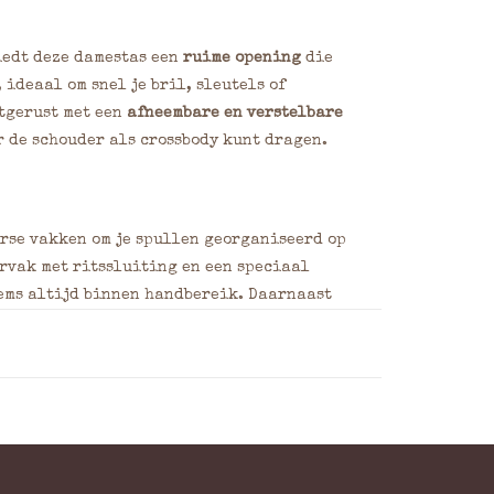
iedt deze damestas een
ruime opening
die
 ideaal om snel je bril, sleutels of
itgerust met een
afneembare en verstelbare
r de schouder als crossbody kunt dragen.
erse vakken om je spullen georganiseerd op
ervak met ritssluiting en een speciaal
tems altijd binnen handbereik. Daarnaast
je je tas netjes en overzichtelijk houdt.
en soepel en zacht leer dat door de speciale
den is. Eventuele gebruikssporen kun je
renlang als nieuw blijft.