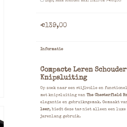
Logo, Naam Branden Max. 15x15 cm (+€60,00)
€139,00
Informatie
Compacte Leren Schouder
Knipsluiting
Op zoek naar een stijlvolle en functione
met knipsluiting van
The Chesterfield B
elegantie en gebruiksgemak. Gemaakt v
leer
, biedt deze tas niet alleen een lux
jarenlang gebruik.