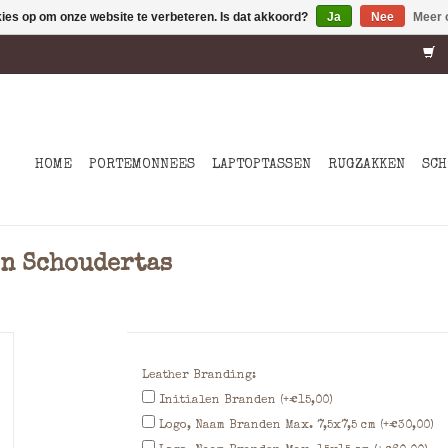
kies op om onze website te verbeteren. Is dat akkoord?
Ja
Nee
Meer 
HOME
PORTEMONNEES
LAPTOPTASSEN
RUGZAKKEN
SCH
en Schoudertas
Leather Branding:
Initialen Branden (+€15,00)
Logo, Naam Branden Max. 7,5x7,5 cm (+€30,00)