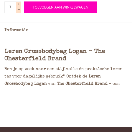
+
TOEVOEGEN AAN WINKELWAGEN
-
Informatie
Leren Crossbodybag Logan – The
Chesterfield Brand
Ben je op zoek naar een stijlvolle én praktische leren
tas voor dagelijks gebruik? Ontdek de
Leren
Crossbodybag Logan
van
The Chesterfield Brand
– een
perfecte combinatie van functionaliteit, comfort en
tijdloos design.
Kenmerken: