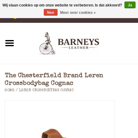
Wij slaan cookies op om onze website te verbeteren. Is dat akkoord?
Ja
Nee
Meer over cookies »
0 Artikelen - €0,00
Home
Portemonnees
Laptoptassen
The Chesterfield Brand Leren
Rugzakken
Crossbodybag Cognac
HOME
/
LEREN CROSSBODYBAG COGNAC
Schoudertassen
Tassen
Accessoires