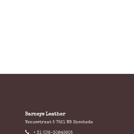
Barneys Leather
Venusstraat 5 7521 WB Enschede
+ 31 (0)6-30845605