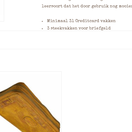
leersoort dat het door gebruik nog mooie
Minimaal 31 Creditcard vakken
3 steekvakken voor briefgeld
Kleingeld: 1 Ritsvak
Materiaal: Hunterleer
RFID Protected
Afmeting: = 10.5 x 20 x 3.5 cm (Hoogte x
Kleuren: Natuur
uime steekvak voor briefgeld
Wilt u dit product laten graveren? Geef
Min. 31 Pasjes
ngeld: Ruime bak afsluitbaar
van het bestelformulier. Vermeld hierbij
d.m.v. een metalen rits
7,5 x 7,5 cm) en het lettertype. Klik
hier
v
4 Horizontale steekvakken
lettertypes en meer informatie over grav
teriaal: Gewassen rundleer
g: = 11,5 x 20 x 3,5 cm (Hoogte x
Breedte x Dikte)
Kleuren: Vintage Geel
OEVOEGEN AAN WINKELWAGEN