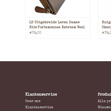
LD Uitgebreide Leren Dames
Ruig
Rits Portemonnee Extreem Veel
Oker
Pasjes
€79,00
€79,
Klantenservice
Produ
Over ons
Alle p
Klantenservice
Nieuwe