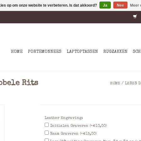
kies op om onze website te verbeteren. Is dat akkoord?
Ja
Nee
Meer 
HOME
PORTEMONNEES
LAPTOPTASSEN
RUGZAKKEN
SCH
bbele Rits
HOME
/
LEREN D
Leather Engraving:
Initialen Graveren (+€10,00)
Naam Graveren (+€15,00)