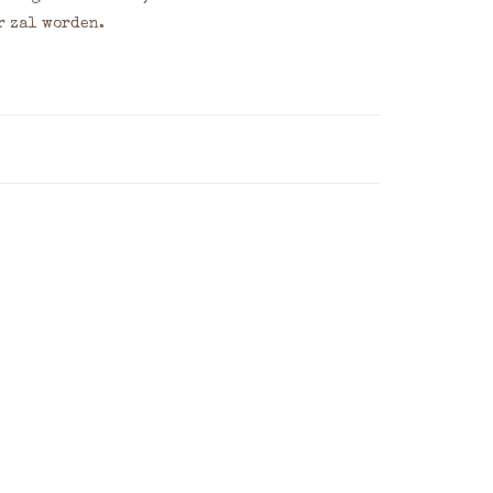
r zal worden.
 Breedte x Dikte)
 dan uw wensen door in het opmerkingenveld
 de gewenste plaats, de afmeting (maximaal
oor een overzicht van veelgebruikte
eren.