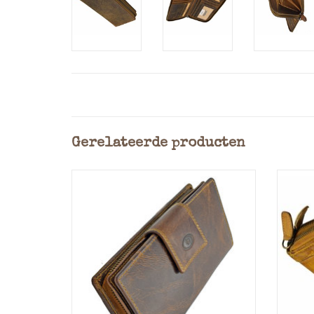
Gerelateerde producten
Zeer uitgebreide leren dames rits
2 R
portemonnee met de mogelijkheid
extreem veel pasjes in op te bergen.
Klei
Zeer mooi afgewerkt en uitgevoerd in
het ruige hunterleer,
voordeel van dit leersoort dat het
Ma
door gebruik nog mooier zal worden.
Afmetin
Gehele portemo...
TOEVOEGEN AAN WINKELWAGEN
T