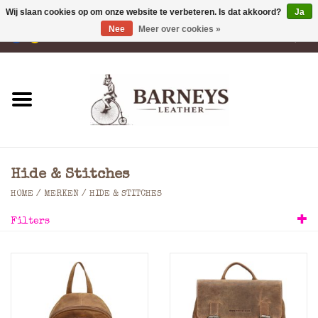
Wij slaan cookies op om onze website te verbeteren. Is dat akkoord?
Ja
Nee
Meer over cookies »
0 Artikelen - €0,00
Home
Portemonnees
Laptoptassen
Hide & Stitches
Rugzakken
HOME
/
MERKEN
/
HIDE & STITCHES
Filters
Schoudertassen
Tassen
Accessoires