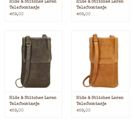
Hide & Stitches Leren
Hide & Stitches Leren
Telefoontasje
Telefoontasje
Portemonnee Cognac
Portemonnee Zwart
€59,00
€59,00
Hide & Stitches Leren
Hide & Stitches Leren
Telefoontasje
Telefoontasje
Portemonnee
Portemonnee Okergeel
€59,00
€59,00
Olijfgroen